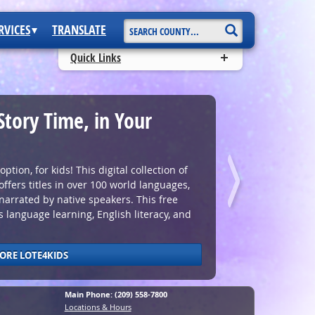
Start
RVICES
TRANSLATE
Search
Quick Links
Story Time, in Your
ption, for kids! This digital collection of
offers titles in over 100 world languages,
 narrated by native speakers. This free
 language learning, English literacy, and
ORE LOTE4KIDS
Main Phone: (209) 558-7800
Locations & Hours