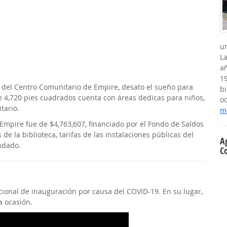
un
La
añ
19
 del Centro Comunitario de Empire, desato el sueño para
b
de 4,720 pies cuadrados cuenta con áreas dedicas para niños,
o
tario.
má
 Empire fue de $4,763,607, financiado por el Fondo de Saldos
s de la biblioteca, tarifas de las instalaciones públicas del
A
ondado.
C
ional de inauguración por causa del COVID-19. En su lugar,
a ocasión.