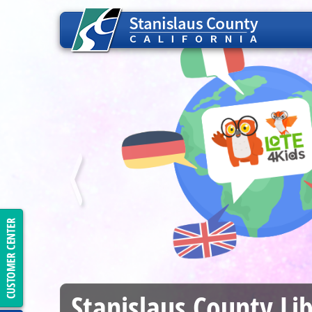
Read the News Online Th
Have you checked out our new digital newsst
variety of publications covering local, state
listed publications are free to read and i
GET START
Stanislaus
County
Li