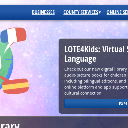
BUSINESSES
COUNTY SERVICES
ONLINE SE
rough the Library
LOTE4Kids: Virtual 
Language
and? You’ll find links to a
, national, and global news. All
Check out our new digital library o
nclude full-color newspaper pages.
audio-picture books for children 
including bilingual editions, and
ED
online platform and app supports
cultural connection.
EXPL
brary